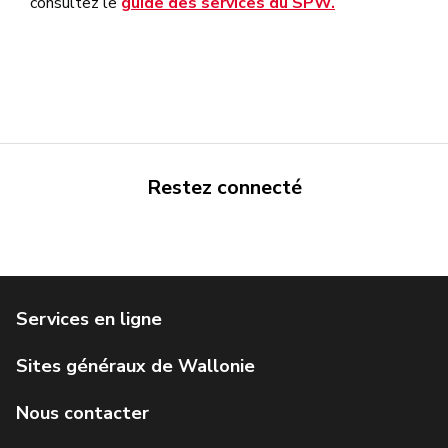
consultez le
guide des services du SPW.
Restez connecté
Trafiroutes
Infotec
Wallonie.be
Calculer mon budget
Parlement wallon
Charte graphique
Connaitre la Wallonie